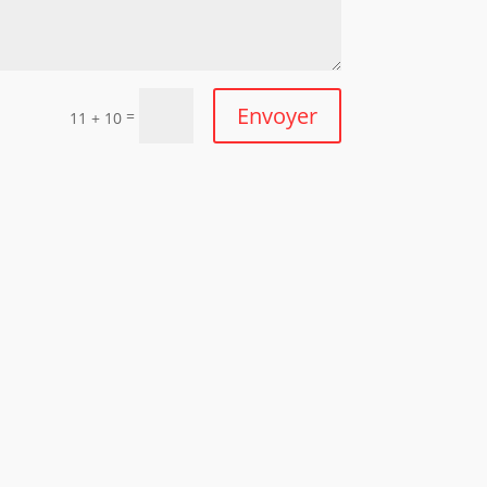
Envoyer
=
11 + 10